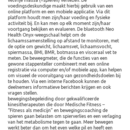
vetvrije massa (=spieren) verliezen. De
voedingsdeskundige maakt hierbij gebruik van een
online platform en een mobiele applicatie. Via dit
platform houdt men zijn/haar voeding en fysieke
activiteit bij. En kan men op elk moment zijn/haar
voortgang bekijken en evalueren. De bluetooth Neo
Health Onyx-weegschaal helpt om de
lichaamssamenstelling op afstand te monitoren, met
de optie om gewicht, lichaamsvet, lichaamsvocht,
spiermassa, BMI, BMR, botmassa en visceraal vet te
meten. De beweegmeter, die de functies van een
gewone stappenteller combineert met een online
registratie via computer en/of mobiele app, kan helpen
om visueel de vooruitgang van gezondheidsdoelen bij
te houden. Via een interne Facebook kunnen de
deelnemers informatieve berichten krijgen en ook
vragen stellen.
bewegingsbegeleiding door gekwalificeerde
kinesitherapeuten die door Medische Fitness –
“Fitness als medicijn” en bewegingscoaching de
spieren gaan belasten om spierverlies en een verlaging
van het metabolisme tegen te gaan. Meer bewegen
werkt beter dan om het even welke pil en heeft een