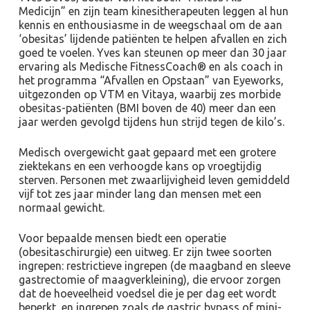
Medicijn” en zijn team kinesitherapeuten leggen al hun
kennis en enthousiasme in de weegschaal om de aan
‘obesitas’ lijdende patiënten te helpen afvallen en zich
goed te voelen. Yves kan steunen op meer dan 30 jaar
ervaring als Medische FitnessCoach® en als coach in
het programma “Afvallen en Opstaan” van Eyeworks,
uitgezonden op VTM en Vitaya, waarbij zes morbide
obesitas-patiënten (BMI boven de 40) meer dan een
jaar werden gevolgd tijdens hun strijd tegen de kilo’s.
Medisch overgewicht gaat gepaard met een grotere
ziektekans en een verhoogde kans op vroegtijdig
sterven. Personen met zwaarlijvigheid leven gemiddeld
vijf tot zes jaar minder lang dan mensen met een
normaal gewicht.
Voor bepaalde mensen biedt een operatie
(obesitaschirurgie) een uitweg. Er zijn twee soorten
ingrepen: restrictieve ingrepen (de maagband en sleeve
gastrectomie of maagverkleining), die ervoor zorgen
dat de hoeveelheid voedsel die je per dag eet wordt
beperkt, en ingrepen zoals de gastric bypass of mini-