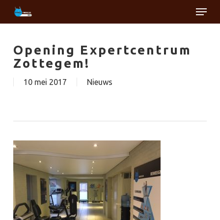
Skip
Menu
to
main
Close
content
Menu
Opening Expertcentrum
Zottegem!
10 mei 2017
Nieuws