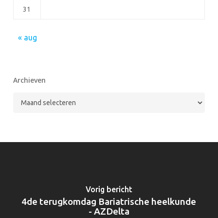
31
« aug
Archieven
Archieven
Vorig bericht
4de terugkomdag Bariatrische heelkunde
- AZDelta