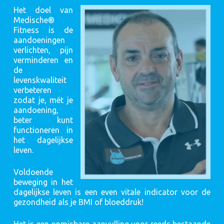
Het doel van
Medische®
Fitness is de
aandoeningen
verlichten, pijn
verminderen en
de
levenskwaliteit
verbeteren
zodat je, mét je
aandoening,
beter kunt
functioneren in
het dagelijkse
leven.
Voldoende
beweging in het
dagelijkse leven is een even vitale indicator voor de
gezondheid als je BMI of bloeddruk!