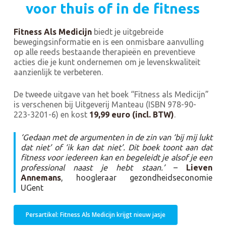
voor thuis of in de fitness
Fitness Als Medicijn
biedt je uitgebreide
bewegingsinformatie en is een onmisbare aanvulling
op alle reeds bestaande therapieën en preventieve
acties die je kunt ondernemen om je levenskwaliteit
aanzienlijk te verbeteren.
De tweede uitgave van het boek “Fitness als Medicijn”
is verschenen bij Uitgeverij Manteau (ISBN 978-90-
223-3201-6) en kost
19,99 euro (incl. BTW)
.
‘Gedaan met de argumenten in de zin van ‘bij mij lukt
dat niet’ of ‘ik kan dat niet’. Dit boek toont aan dat
fitness voor iedereen kan en begeleidt je alsof je een
professional naast je hebt staan.’
–
Lieven
Annemans
, hoogleraar gezondheidseconomie
UGent
Persartikel: Fitness Als Medicijn krijgt nieuw jasje