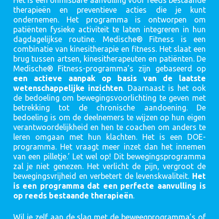
Het is een onmisbare aanvulling voor reeds bestaande
therapieën en preventieve acties die je kunt
ondernemen. Het programma is ontworpen om
patiënten fysieke activiteit te laten integreren in hun
dagdagelijkse routine. Medische® Fitness is een
combinatie van kinesitherapie en fitness. Het slaat een
brug tussen artsen, kinesitherapeuten en patiënten. De
Medische® Fitness-programma’s zijn gebaseerd op
een actieve aanpak op basis van de laatste
wetenschappelijke inzichten
. Daarnaast is het ook
de bedoeling om bewegingsvoorlichting te geven met
betrekking tot de chronische aandoening. De
bedoeling is om de deelnemers te wijzen op hun eigen
verantwoordelijkheid en hen te coachen om anders te
leren omgaan met hun klachten. Het is een DOE-
programma. Het vraagt meer inzet dan het innemen
van een pilletje.’ Let wel op! Dit bewegingsprogramma
zal je niet genezen. Het verlicht de pijn, vergroot de
bewegingsvrijheid en verbetert de levenskwaliteit.
Het
is een programma dat een perfecte aanvulling is
op reeds bestaande therapieën
.
Wil je zelf aan de slag met de beweegprogramma’s of