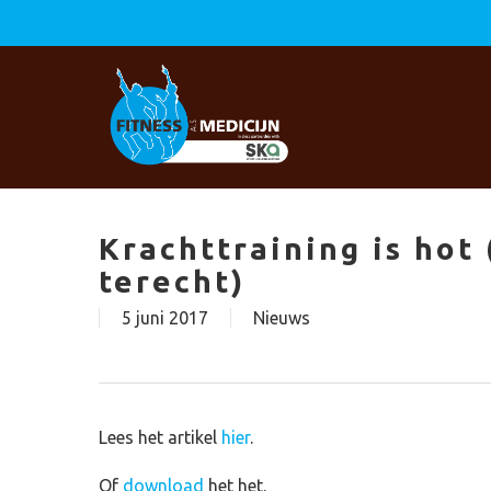
Skip
to
main
content
Krachttraining is hot 
terecht)
5 juni 2017
Nieuws
Lees het artikel
hier
.
Of
download
het het.