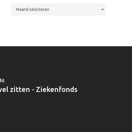
Archieven
cht
 wel zitten - Ziekenfonds