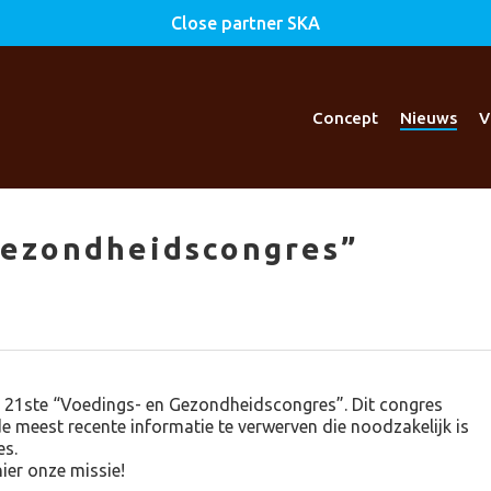
Close partner SKA
Concept
Nieuws
V
Gezondheidscongres”
et 21ste “Voedings- en Gezondheidscongres”.
Dit congres
de meest recente informatie te verwerven die noodzakelijk is
es.
hier onze missie!