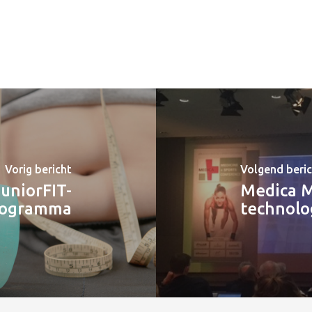
Vorig bericht
Volgend beri
JuniorFIT-
Medica M
rogramma
technolo