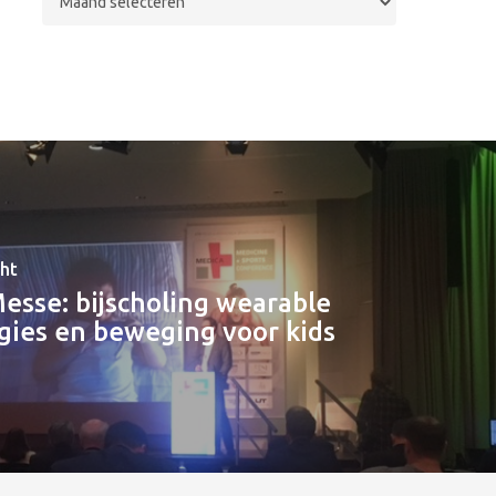
cht
esse: bijscholing wearable
gies en beweging voor kids